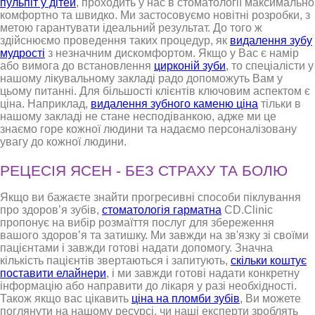
пульпіт у дітей
, проходить у нас в стоматології максимально
комфортно та швидко. Ми застосовуємо новітні розробки, з
метою гарантувати ідеальний результат. До того ж
здійснюємо проведення таких процедур, як
видалення зубу
мудрості
з незначним дискомфортом. Якщо у Вас є намір
або вимога до встановлення
цирконій зуби
, то спеціалісти у
нашому лікувальному закладі радо допоможуть Вам у
цьому питанні. Для більшості клієнтів ключовим аспектом є
ціна. Наприклад,
видалення зубного каменю ціна
тільки в
нашому закладі не стане несподіванкою, адже ми це
знаємо горе кожної людини та надаємо персоналізовану
увагу до кожної людини.
РЕЦЕСІЯ ЯСЕН - БЕЗ СТРАХУ ТА БОЛЮ
Якщо ви бажаєте знайти прогресивні способи піклування
про здоров’я зубів,
стоматологія гарматна
CD.Clinic
пропонує на вибір розмаїття послуг для збереження
вашого здоров’я та затишку. Ми завжди на зв'язку зі своїми
пацієнтами і завжди готові надати допомогу. Значна
кількість пацієнтів звертаються і запитують,
скільки коштує
поставити елайнери
, і ми завжди готові надати конкретну
інформацію або направити до лікаря у разі необхідності.
Також якщо вас цікавить
ціна на пломби зубів
, Ви можете
поглянути на нашому ресурсі, чи наші експерти зроблять