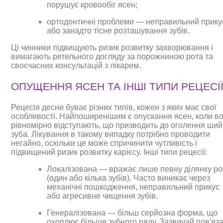
порушує кровообіг ясен;
ортодонтичні проблеми — неправильний прику
або занадто тісне розташування зубів.
Ці чинники підвищують ризик розвитку захворювання і
вимагають ретельного догляду за порожниною рота та
своєчасних консультацій з лікарем.
ОПУЩЕННЯ ЯСЕН ТА ІНШІ ТИПИ РЕЦЕСІ
Рецесія десни буває різних типів, кожен з яких має свої
особливості. Найпоширенішим є опускання ясен, коли в
рівномірно відступають, що призводить до оголення ший
зуба. Лікування в такому випадку потрібно проводити
негайно, оскільки це може спричинити чутливість і
підвищений ризик розвитку карієсу. Інші типи рецесії:
Локалізована — вражає лише певну ділянку ро
(один або кілька зубів). Часто виникає через
механічні пошкодження, неправильний прикус
або агресивне чищення зубів.
Генералізована — більш серйозна форма, що
охоплює більше зубного ряду. Зазвичай пов'яз