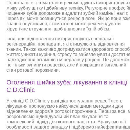
Перш за все, стоматологи рекомендують використовува
м'яку зубну щітку і дбайливу техніку. Регулярне професі
чищення зубів допоможе видалити зубний камінь і наліт,
через які може розвинутися рецесія ясен. Якщо вони вж
значно опустилися, стоматолог може рекомендувати
хірургічне втручання, щоб відновити їхній об'єм.
Іноді для відновлення використовують спеціальні
регенераційні препарати, які стимулюють відновлення
тканин. Також важливо дотримуватися здорового способ
життя: уникати куріння, стресу та забезпечувати достатн
надходження вітамінів і мінералів у раціоні. Це допомож
не тільки зупинити рецесію, але й покращити загальний
стан ротової порожнини.
Оголення шийки зуба: лікування в клініці
C.D.Clinic
У клініці C.D.Clinic у разі діагностування рецесії ясен,
лікування пропонуємо найсучаснішими методами для
відновлення здоров'я ротової порожнини. Перш за все, 
розробляємо індивідуальний план лікування та
комплексний підхід для кожного пацієнта. Врахуємо всі
особливості вашого випадку і підберемо найефективніш