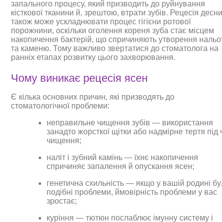
запального процесу, який призводить до руйнування
кісткової тканини й, зрештою, втрати зубів. Рецесія десн
також може ускладнювати процес гігієни ротової
порожнини, оскільки оголення кореня зуба стає місцем
накопичення бактерій, що спричиняють утворення нальо
та каменю. Тому важливо звертатися до стоматолога на
ранніх етапах розвитку цього захворювання.
Чому виникає рецесія ясен
Є кілька основних причин, які призводять до
стоматологічної проблеми:
неправильне чищення зубів — використання
занадто жорсткої щітки або надмірне тертя під 
чищення;
наліт і зубний камінь — їхнє накопичення
спричиняє запалення й опускання ясен;
генетична схильність — якщо у вашій родині б
подібні проблеми, ймовірність проблеми у вас
зростає;
куріння — тютюн послаблює імунну систему і