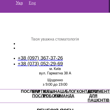
Перейти
Укр
Eng
до
вмісту
Твоя уважна стоматологія
+38 (097) 367-37-26
+38 (073) 052-29-69
м. Київ
вул. Гарматна 38 А
Щоденно
з 9:00 до 19:00
ПОСЛУГИ
ВАРТІСТЬ
НАШІ
НАША
БЛОГ
КОНТАКТИ
ДОКУМЕНТ
ПОСЛУГ
РОБОТИ
КОМАНДА
ДЛЯ
ПАЦІЄНТІВ