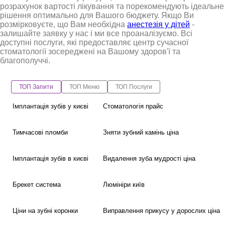
розрахунок вартості лікування та порекомендують ідеальне
рішення оптимально для Вашого бюджету. Якщо Ви
розмірковуєте, що Вам необхідна
анестезія у дітей
-
залишайте заявку у нас і ми все проаналізуємо. Всі
доступні послуги, які предоставляє центр сучасної
стоматології зосереджені на Вашому здоров'ї та
благополуччі.
ТОП Запити
ТОП Меню
ТОП Послуги
Імплантація зубів у києві
Стоматологія прайс
Тимчасові пломби
Зняти зубний камінь ціна
Імплантація зубів в києві
Видалення зуба мудрості ціна
Брекет система
Люмініри київ
Ціни на зубні коронки
Виправлення прикусу у дорослих ціна