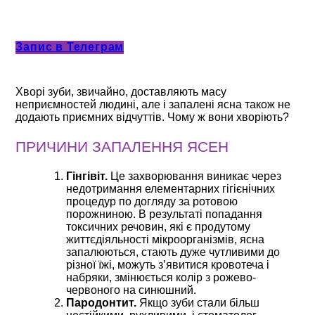
Запис в Телеграм
Хворі зуби, звичайно, доставляють масу
неприємностей людині, але і запалені ясна також не
додають приємних відчуттів. Чому ж вони хворіють?
ПРИЧИНИ ЗАПАЛЕННЯ ЯСЕН
Гінгівіт.
Це захворювання виникає через
недотримання елементарних гігієнічних
процедур по догляду за ротовою
порожниною. В результаті попадання
токсичних речовин, які є продутому
життєдіяльності мікроорганізмів, ясна
запалюються, стають дуже чутливими до
різної їжі, можуть з’явитися кровотеча і
набряки, змінюється колір з рожево-
червоного на синюшний.
Пародонтит.
Якщо зуби стали більш