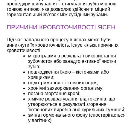
процедури шинування – стягування зубів міцною
тонкою ниткою, яка дозволяє здійснити міцний
горизонтальний зв’язок між сусідніми зубами.
ПРИЧИНИ КРОВОТОЧИВОСТІ ЯСЕН
Під час запального процесу в яснах може бути
виникнути їх кровоточивість. Існує кілька причин їх
кровоточивості:
мікротравми в результаті використання
зубочисток або занадто активної чистки
зубів;
пошкодження їжею – кісточками або
хрящиками;
недотримання гігієнічних норм;
хронічні захворювання організму;
погана згортання крові;
хімічне роздратування від токсинів, що
утворюються в результаті згоряння
тютюнових виробів або курильних сумішей;
зміна гормонального фону (спостерігається
у вагітних).