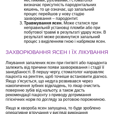
нестійкими, рухливими, і стоматолог
визначає присутність пародонтальних
кишень, то це означає, що запальний
процес перейшов у нову стадію
захворювання – пародонтит.
Травмування ясен.
Може статися при
неправильній установці пломби або при
побутової травмі в результаті удару ясен. В
результаті може розвинутися запальний
процес з виділенням гною і набряком ясен.
ЗАХВОРЮВАННЯ ЯСЕН І ЇХ ЛІКУВАННЯ
Лікування запалених ясен при гінгівіті або парадонта
залежить від причини появи захворювання і стадії її
занедбаності. В першу чергу, стоматолог направляє
пацієнта на рентген, щоб точніше встановити діагноз.
Якщо з’ясується, що недуга розвивався через
накопичення зубних відкладень, то лікар очистить
поверхню зубів від нальоту, а також дасть
рекомендації пацієнту з приводу дотримання
гігієнічних норм по догляду за ротовою порожниною.
Якщо ж хвороба ясен запущена, то буде зроблено
оперативне втручання у вигляді виконання