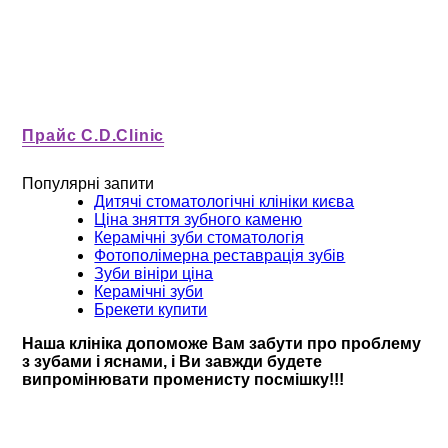
Прайс C.D.Clinic
Популярні запити
Дитячі стоматологічні клініки києва
Ціна зняття зубного каменю
Керамічні зуби стоматологія
Фотополімерна реставрація зубів
Зуби вініри ціна
Керамічні зуби
Брекети купити
Наша клініка допоможе Вам забути про проблему
з зубами і яснами, і Ви завжди будете
випромінювати променисту посмішку!!!