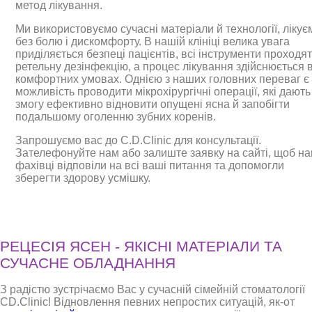
метод лікування.
Ми використовуємо сучасні матеріали й технології, лікує
без болю і дискомфорту. В нашій клініці велика увага
приділяється безпеці пацієнтів, всі інструменти проходя
ретельну дезінфекцію, а процес лікування здійснюється 
комфортних умовах. Однією з наших головних переваг є
можливість проводити мікрохірургічні операції, які дають
змогу ефективно відновити опущені ясна й запобігти
подальшому оголенню зубних коренів.
Запрошуємо вас до C.D.Clinic для консультації.
Зателефонуйте нам або залиште заявку на сайті, щоб на
фахівці відповіли на всі ваші питання та допомогли
зберегти здорову усмішку.
РЕЦЕСІЯ ЯСЕН - ЯКІСНІ МАТЕРІАЛИ ТА
СУЧАСНЕ ОБЛАДНАННЯ
З радістю зустрічаємо Вас у сучасній сімейній стоматології
CD.Clinic! Відновлення певних непростих ситуацій, як-от