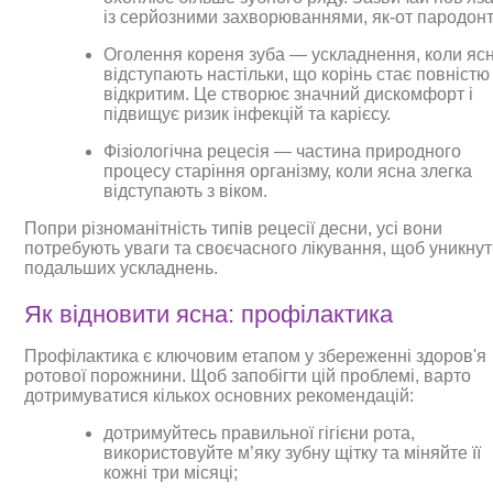
із серйозними захворюваннями, як-от пародонт
Оголення кореня зуба — ускладнення, коли яс
відступають настільки, що корінь стає повністю
відкритим. Це створює значний дискомфорт і
підвищує ризик інфекцій та карієсу.
Фізіологічна рецесія — частина природного
процесу старіння організму, коли ясна злегка
відступають з віком.
Попри різноманітність типів рецесії десни, усі вони
потребують уваги та своєчасного лікування, щоб уникну
подальших ускладнень.
Як відновити ясна: профілактика
Профілактика є ключовим етапом у збереженні здоров'я
ротової порожнини. Щоб запобігти цій проблемі, варто
дотримуватися кількох основних рекомендацій:
дотримуйтесь правильної гігієни рота,
використовуйте м’яку зубну щітку та міняйте її
кожні три місяці;