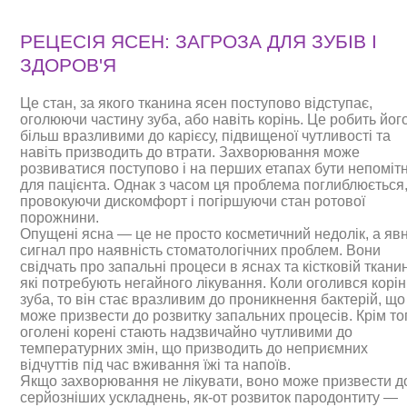
РЕЦЕСІЯ ЯСЕН: ЗАГРОЗА ДЛЯ ЗУБІВ І
ЗДОРОВ'Я
Це стан, за якого тканина ясен поступово відступає,
оголюючи частину зуба, або навіть корінь. Це робить йог
більш вразливими до карієсу, підвищеної чутливості та
навіть призводить до втрати. Захворювання може
розвиватися поступово і на перших етапах бути непоміт
для пацієнта. Однак з часом ця проблема поглиблюється
провокуючи дискомфорт і погіршуючи стан ротової
порожнини.
Опущені ясна — це не просто косметичний недолік, а яв
сигнал про наявність стоматологічних проблем. Вони
свідчать про запальні процеси в яснах та кістковій тканин
які потребують негайного лікування. Коли оголився корін
зуба, то він стає вразливим до проникнення бактерій, що
може призвести до розвитку запальних процесів. Крім то
оголені корені стають надзвичайно чутливими до
температурних змін, що призводить до неприємних
відчуттів під час вживання їжі та напоїв.
Якщо захворювання не лікувати, воно може призвести д
серйозніших ускладнень, як-от розвиток пародонтиту —