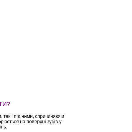
ТИ?
 так і під ними, спричиняючи
орюється на поверхні зубів у
інь.