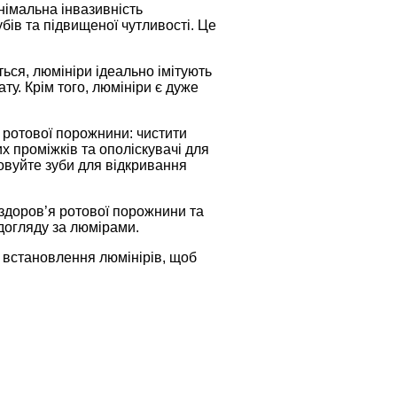
німальна інвазивність
бів та підвищеної чутливості. Це
ься, люмініри ідеально імітують
у. Крім того, люмініри є дуже
 ротової порожнини: чистити
х проміжків та ополіскувачі для
овуйте зуби для відкривання
 здоров’я ротової порожнини та
догляду за люмірами.
 встановлення люмінірів, щоб