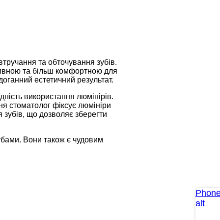
 втручання та обточування зубів.
азивною та більш комфортною для
здоганний естетичний результат.
дність використання люмінірів.
ння стоматолог фіксує люмініри
 зубів, що дозволяє зберегти
зубами. Вони також є чудовим
Phone
alt