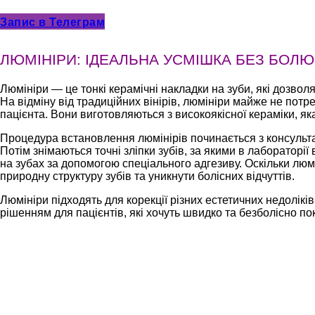
Запис в Телеграм
ЛЮМІНІРИ: ІДЕАЛЬНА УСМІШКА БЕЗ БОЛ
Люмініри — це тонкі керамічні накладки на зуби, які дозвол
На відміну від традиційних вінірів, люмініри майже не по
пацієнта. Вони виготовляються з високоякісної кераміки, як
Процедура встановлення люмінірів починається з консультаці
Потім знімаються точні зліпки зубів, за якими в лабораторі
на зубах за допомогою спеціального адгезиву. Оскільки люм
природну структуру зубів та уникнути болісних відчуттів.
Люмініри підходять для корекції різних естетичних недоліків
рішенням для пацієнтів, які хочуть швидко та безболісно по