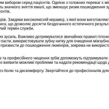
им вибором серед пацієнтів. Однією з головних переваг є мі
ть значного зняття емалі, що зменшує ризик пошкодження зу
єнтів.
. Завдяки високоякісній кераміці, з якої вони виготовляют
ск, що дозволяє досягти бездоганного естетичного результат
лий термін служби.
их зусиль. Важливо дотримуватися звичайних правил гігієни
ї пасти, використовувати зубну нитку для очищення міжзубни
 призвести до пошкодження люмінірів, зокрема не використ
ів та професійного чищення зубів допоможуть підтримувати
но виявити можливі проблеми та надати рекомендації щодо 
без болю та дискомфорту. Звертайтеся до професіоналів для