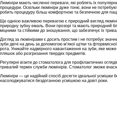
Люмініри мають численні переваги, які роблять їх популярн
процедури. Оскільки люмініри дуже тонкі, вони не потребую
робить процедуру більш комфортною та безпечною для паці
Ще однією важливою перевагою є природний вигляд люмінірів
природну зубну емаль. Вони прозорі та мають природний бли
міцними та стійкими до зношування, що забезпечує їх трива
Догляд за люмінірами є досить простим і не потребує значн
зуби двічі на день за допомогою м’якої щітки та фторвмісно
рота. Уникайте надмірного навантаження на зуби, яке може
пляшок або розгризання твердих предметів.
Регулярні візити до стоматолога для профілактичних огляд
тривалий термін служби люмінірів. Стоматолог зможе вчас
Люмініри — це надійний спосіб досягти ідеальної усмішки 
насолоджуватися бездоганною усмішкою на довгі роки.