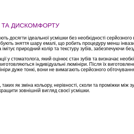
Ю ТА ДИСКОМФОРТУ
яють досягти ідеальної усмішки без необхідності серйозного
требують зняття шару емалі, що робить процедуру менш інв
а імітує природний колір та текстуру зубів, забезпечуючи бе
ї у стоматолога, який оцінює стан зубів та визначає необхі
ї виготовляються індивідуальні люмініри. Після їх виготовле
ініри дуже тонкі, вони не вимагають серйозного обточування
, таких як зміна кольору, нерівності, сколи та проміжки між 
кращити зовнішній вигляд своєї усмішки.