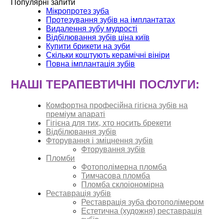
Популярні запити
Мікропротез зуба
Протезування зубів на імплантатах
Видалення зубу мудрості
Відбілювання зубів ціна київ
Купити брикети на зуби
Скільки коштують керамічні вініри
Повна імплантація зубів
НАШІ ТЕРАПЕВТИЧНІ ПОСЛУГИ:
Комфортна професійна гігієна зубів на
преміум апараті
Гігієна для тих, хто носить брекети
Відбілювання зубів
Фторування і зміцнення зубів
Фторування зубів
Пломби
Фотополімерна пломба
Тимчасова пломба
Пломба склоіономірна
Реставрація зубів
Реставрація зуба фотополімером
Естетична (художня) реставрація