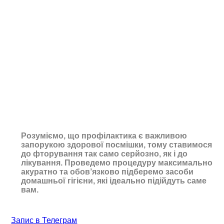
Розуміємо, що профілактика є важливою
запорукою здорової посмішки, тому
ставимося
до фторування так само серйозно, як і до
лікування. Проведемо
процедуру максимально
акуратно та обов’язково підберемо засоби
домашньої
гігієни, які ідеально підійдуть саме
вам
.
Запис в Телеграм