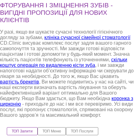
ФТОРУВАННЯ І ЗМІЦНЕННЯ ЗУБІВ -
ВИГІДНІ ПРОПОЗИЦІЇ ДЛЯ НОВИХ
КЛІЄНТІВ
У разі, якщо ви шукаєте сучасні технології гігієнічного
догляду за зубами,
клініка сучасної сімейної стоматології
CD.Clinic висуває комплекс послуг задля вашого гарного
самопочуття та зручності. Ми завжди готові відповісти
пацієнтам і готові допомогти у будь-який момент. Значна
кількість пацієнтів телефонують із уточненнями,
скільки
коштує операція по видаленню кісти зуба
, і ми завжди
напоготові надати об’єктивну інформацію чи скерувати до
лікаря за необхідності. До того ж, якщо Вас цікавить
вартість брекетів
, Ви можете подивитись у нас на сайті, чи
наші експерти визначать вартість лікування та оберуть
найефективніший варіант оптимально для Вашого
бюджету. Якщо Вам здається, що Вам необхідна
коронка з
цирконію
- приходьте до нас і ми все перевіримо. Усі види
послуг, які пропонує стоматологія, спрямовані на охорону
Вашого здоров'я та максимальний комфорт.
ТОП Запити
ТОП Меню
ТОП Послуги