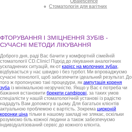
Opalescence
Стоматологія для вагітних
ФТОРУВАННЯ І ЗМІЦНЕННЯ ЗУБІВ -
СУЧАСНІ МЕТОДИ ЛІКУВАННЯ
Доброго дня, раді Вас бачити у комфортній сімейній
стоматології CD.Clinic! Підхід до лікування аналогічних
ускладнених ситуацій, як-от
карієс на молочних зубах
,
відбувається у нас швидко і без турбот. Ми впроваджуємо
сучасні технології, щоб забезпечити ідеальний результат. До
того ж пропонуємо такі процедури, як
ампутація кореня
зуба
із мінімальною незручністю. Якщо у Вас є потреба чи
бажання встановити
брекети сапфірові
, за таких умов
спеціалісти у нашій стоматологічній установі із радістю
нададуть Вам допомогу в цьому. Для багатьох клієнтів
актуальною проблемою є вартість. Зокрема
цирконій
коронки ціна
тільки в нашому закладі не злякає, оскільки
розуміємо біль кожної людини а також забезпечуємо
індивідуалізований сервіс до кожного клієнта.