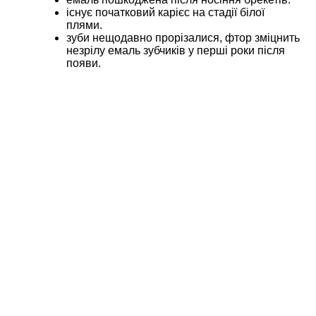
існує початковий карієс на стадії білої
плями.
зуби нещодавно прорізалися, фтор зміцнить
незрілу емаль зубчиків у перші роки після
появи.