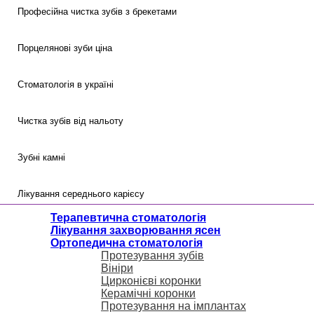
Професійна чистка зубів з брекетами
Порцелянові зуби ціна
Стоматологія в україні
Чистка зубів від нальоту
Зубні камні
Лікування середнього карієсу
Терапевтична стоматологія
Терапевтична стоматологія
Лікування гострого глибокого карієсу
Ортопедична стоматологія
Лікування захворювання ясен
Сімейна стоматологія
Ортодонтична стоматологія
Ортопедична стоматологія
Хірургічна стоматологія
Протезування зубів
Безпечне відбілювання зубів
Лікування стоматиту
Лікування захворювання ясен
Вініри
Цирконієві коронки
Дитяча стоматологія
Керамічні коронки
Реставрація зубів фотополімером
герметизація фісур ціна
Імплантація зубів за один день київ
Протезування на імплантах
художня реставрація зубів ціна