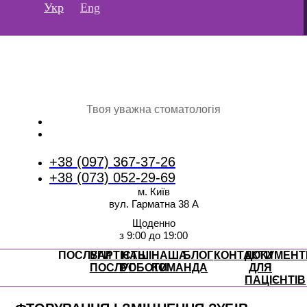
Перейти
Укр
Eng
до
вмісту
Твоя уважна стоматологія
+38 (097) 367-37-26
+38 (073) 052-29-69
м. Київ
вул. Гарматна 38 А
Щоденно
з 9:00 до 19:00
ПОСЛУГИ
ВАРТІСТЬ
НАШІ
НАША
БЛОГ
КОНТАКТИ
ДОКУМЕНТ
ПОСЛУГ
РОБОТИ
КОМАНДА
ДЛЯ
ПАЦІЄНТІВ