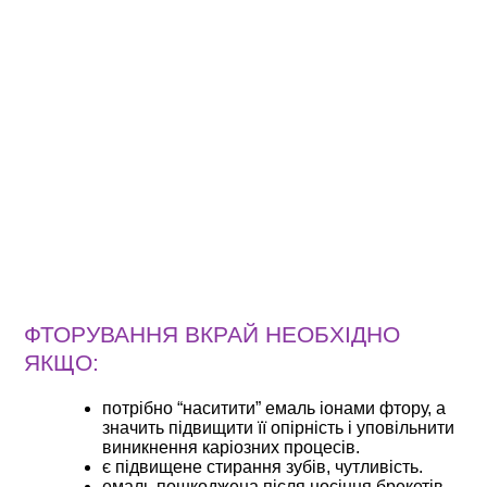
ФТОРУВАННЯ ВКРАЙ НЕОБХІДНО
ЯКЩО:
потрібно “наситити” емаль іонами фтору, а
значить підвищити її опірність і уповільнити
виникнення каріозних процесів.
є підвищене стирання зубів, чутливість.
емаль пошкоджена після носіння брекетів.