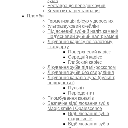
зубів
Реставрація передніх зубів
Композитна реставрація
Пломби
Герметизація фісур у дорослих
Ультразвуковий скейлінг
Під’ясневий зубний наліт, камені/
Над’ясневий зубний наліт, камені
Лікування карієсу по золотому
стандарту
Поверхневий карієс
Середній карієс
Глибокий карієс
Лікування зубів під мікроскопом
Лікування зубів без свердління
Лікування каналів зуба (пульпіт,
періодонтит)
Пульпіт
Періодонтит
Пломбування каналів
Безпечне відбілювання зубів
Magic smile i Opalescence
Відбілювання зубів
magic smile
Відбілювання зубів