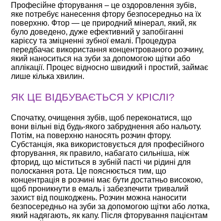
Професійне фторування – це оздоровлення зубів,
яке потребує нанесення фтору безпосередньо на їх
поверхню. Фтор — це природний мінерал, який, як
було доведено, дуже ефективний у запобіганні
карієсу та зміцненні зубної емалі. Процедура
передбачає використання концентрованого розчину,
який наноситься на зуби за допомогою щітки або
аплікації. Процес відносно швидкий і простий, займає
лише кілька хвилин.
ЯК ЦЕ ВІДБУВАЄТЬСЯ У КРІСЛІ?
Спочатку, очищення зубів, щоб переконатися, що
вони вільні від будь-якого забруднення або нальоту.
Потім, на поверхню наносять розчин фтору.
Субстанція, яка використовується для професійного
фторування, як правило, набагато сильніша, ніж
фторид, що міститься в зубній пасті чи рідині для
полоскання рота. Це пояснюється тим, що
концентрація в розчині має бути достатньо високою,
щоб проникнути в емаль і забезпечити тривалий
захист від пошкоджень. Розчин можна наносити
безпосередньо на зуби за допомогою щітки або лотка,
який надягають, як капу. Після фторування пацієнтам