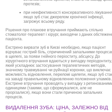
протезів;
при неефективності консервативного лікування
якщо зуб стає джерелом хронічної інфекції,
загрожує всьому ряду.
Рішення про планове втручання приймають спільно
стоматолог-терапевт і хірург, виходячи з даних обстежен
пацієнта.
Екстрено вирвати зуб в Києві необхідно, якщо пацієнт
відчуває гострий біль, спричинений запальними процес
в щелепі, за появи гнійного періоститу, абсцесу. До
хірургічного втручання вдаються у випадку періодонтиту,
який ускладнює застосування терапевтичних методів,
значному травмуванні чи руйнації коронки, що виключає
можливість відновлення, переломі щелепи, якщо зуб ста
на заваді правильному відновленню положення уламків.
Екстрене втручання проводять у випадку з ретинованим
одиницями (такими, що сформувалися, але не
прорізалися), якщо вони стали причиною запальних
процесів.
ВИДАЛЕННЯ ЗУБА: ЦІНА, ЗАЛЕЖНО ВІД