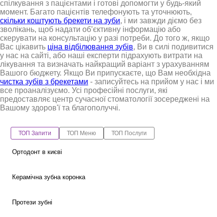
спілкування з пацієнтами і готові допомогти у будь-який
момент. Багато пацієнтів телефонують та уточнюють,
скільки коштують брекети на зуби
, і ми завжди діємо без
зволікань, щоб надати об’єктивну інформацію або
скерувати на консультацію у разі потреби. До того ж, якщо
Вас цікавить
ціна відбілювання зубів
, Ви в силі подивитися
у нас на сайті, або наші експерти підрахують витрати на
лікування та визначать найкращий варіант з урахуванням
Вашого бюджету. Якщо Ви припускаєте, що Вам необхідна
чистка зубів з брекетами
- записуйтесь на прийом у нас і ми
все проаналізуємо. Усі професійні послуги, які
предоставляє центр сучасної стоматології зосереджені на
Вашому здоров'ї та благополуччі.
ТОП Запити
ТОП Меню
ТОП Послуги
Ортодонт в києві
Керамічна зубна коронка
Протези зубні