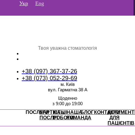
Перейти
Укр
Eng
до
вмісту
Твоя уважна стоматологія
+38 (097) 367-37-26
+38 (073) 052-29-69
м. Київ
вул. Гарматна 38 А
Щоденно
з 9:00 до 19:00
ПОСЛУГИ
ВАРТІСТЬ
НАШІ
НАША
БЛОГ
КОНТАКТИ
ДОКУМЕНТ
ПОСЛУГ
РОБОТИ
КОМАНДА
ДЛЯ
ПАЦІЄНТІВ