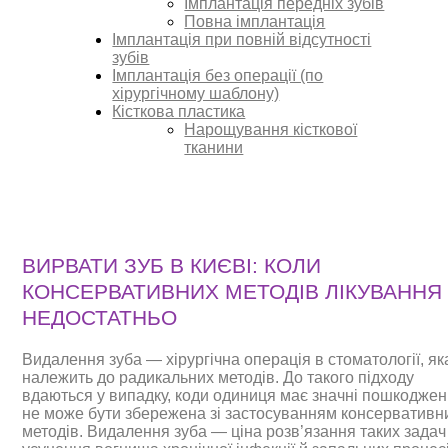
Імплантація передніх зубів
Повна імплантація
Імплантація при повній відсутності
зубів
Імплантація без операції (по
хірургічному шаблону)
Кісткова пластика
Нарощування кісткової
тканини
ВИРВАТИ ЗУБ В КИЄВІ: КОЛИ
КОНСЕРВАТИВНИХ МЕТОДІВ ЛІКУВАННЯ
НЕДОСТАТНЬО
Видалення зуба — хірургічна операція в стоматології, як
належить до радикальних методів. До такого підходу
вдаються у випадку, коди одиниця має значні пошкоджен
не може бути збережена зі застосуванням консервативн
методів. Видалення зуба — ціна розв’язання таких задач