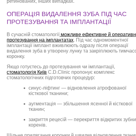
ретинованих, інших випадках.
ОПЕРАЦІЯ ВИДАЛЕННЯ ЗУБА ПІД ЧАС
ПРОТЕЗУВАННЯ ТА ІМПЛАНТАЦІЇ
В сучасній стоматології
можливе ефективне й оператив
протезування на імплантатах
. Під час одномоментної
імплантації імплант вживлюють одразу після операції
видалення зуба в утворену лунку та закріплюють тимчас
коронку.
Якщо готуєтесь до протезування чи імплантації,
стоматологія Київ
C.D.Clinic пропонує комплекс
стоматологічних підготовчих процедур:
синус-ліфтинг — відновлення атрофованої
кісткової тканини;
аугментація — збільшення ясенної й кісткової
тканин;
закриття рецесій — перекриття відкритих зубн
коренів.
Щільне прилягання коронки й швидке відновлення ткани