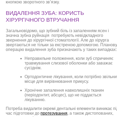
кнопкою зворотного зв’язку.
ВИДАЛЕННЯ ЗУБА: КОРИСТЬ
ХІРУРГІЧНОГО ВТРУЧАННЯ
Загальновідомо, що зубний біль із запаленням ясен і
значна зубна руйнація потребують невідкладного
звернення до хірургічної стоматології. Але до хірурга
звертаються не тільки за екстреною допомогою. Планов
операцію видалення зуба призначають у таких випадках:
Неправильне положення, коли зуб спричиняє
травмування слизової оболонки або заважає
сусіднім.
Ортодонтичне лікування, коли потрібно звільни
місце для вирівнювання прикусу.
Хронічне запалення навколишніх тканин
(періодонтит, абсцес), що не піддається
лікуванню.
Потреба видалити окремі дентальні елементи виникає пі
час підготовки до
протезування
, а також дистопованих,