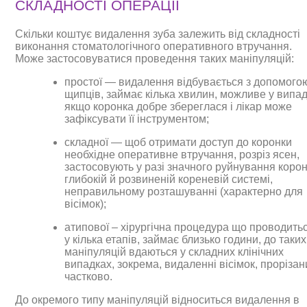
СКЛАДНОСТІ ОПЕРАЦІЇ
Скільки коштує видалення зуба залежить від складності
виконання стоматологічного оперативного втручання.
Може застосовуватися проведення таких маніпуляцій:
простої — видалення відбувається з допомого
щипців, займає кілька хвилин, можливе у випад
якщо коронка добре збереглася і лікар може
зафіксувати її інструментом;
складної — щоб отримати доступ до коронки
необхідне оперативне втручання, розріз ясен,
застосовують у разі значного руйнування корон
глибокій й розвиненій кореневій системі,
неправильному розташуванні (характерно для
вісімок);
атипової – хірургічна процедура що проводить
у кілька етапів, займає близько години, до таких
маніпуляцій вдаються у складних клінічних
випадках, зокрема, видаленні вісімок, прорізан
частково.
До окремого типу маніпуляцій відноситься видалення в