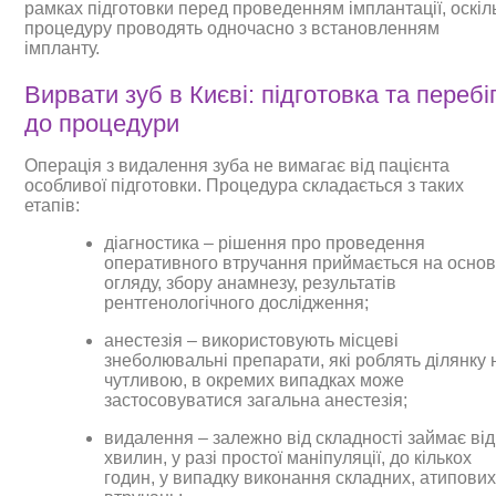
рамках підготовки перед проведенням імплантації, оскіл
процедуру проводять одночасно з встановленням
імпланту.
Вирвати зуб в Києві: підготовка та перебі
до процедури
Операція з видалення зуба не вимагає від пацієнта
особливої підготовки. Процедура складається з таких
етапів:
діагностика – рішення про проведення
оперативного втручання приймається на основ
огляду, збору анамнезу, результатів
рентгенологічного дослідження;
анестезія – використовують місцеві
знеболювальні препарати, які роблять ділянку 
чутливою, в окремих випадках може
застосовуватися загальна анестезія;
видалення – залежно від складності займає від
хвилин, у разі простої маніпуляції, до кількох
годин, у випадку виконання складних, атипови