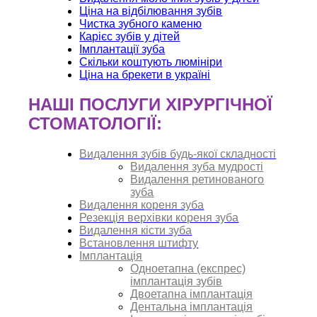
Ціна на відбілювання зубів
Чистка зубного каменю
Карієс зубів у дітей
Імплантації зуба
Скільки коштують люмініри
Ціна на брекети в україні
НАШІ ПОСЛУГИ ХІРУРГІЧНОЇ
СТОМАТОЛОГІЇ:
Видалення зубів будь-якої складності
Видалення зуба мудрості
Видалення ретинованого
зуба
Видалення кореня зуба
Резекція верхівки кореня зуба
Видалення кісти зуба
Встановлення штифту
Імплантація
Одноетапна (експрес)
імплантація зубів
Двоетапна імплантація
Дентальна імплантація