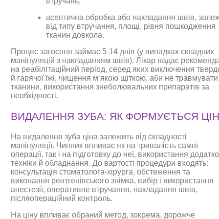
втручань;
асептична обробка або накладання швів, зале
від типу втручання, площі, рівня пошкодження
тканин довкола.
Процес загоєння займає 5-14 днів (у випадках складних
маніпуляцій з накладанням швів). Лікар надає рекоменда
на реабілітаційний період, серед яких виключення тверд
й гарячої їжі, чищення м’якою щіткою, аби не травмувати
тканини, використання знеболювальних препаратів за
необхідності.
ВИДАЛЕННЯ ЗУБА: ЯК ФОРМУЄТЬСЯ ЦІ
На видалення зуба ціна залежить від складності
маніпуляції. Чинник впливає як на тривалість самої
операції, так і на підготовку до неї, використання додатк
техніки й обладнання. До вартості процедури входять:
консультація стоматолога-хірурга, обстеження та
виконання рентгенівського знімка, вибір і використання
анестезії, оперативне втручання, накладання швів,
післяопераційний контроль.
На ціну впливає обраний метод, зокрема, дорожче