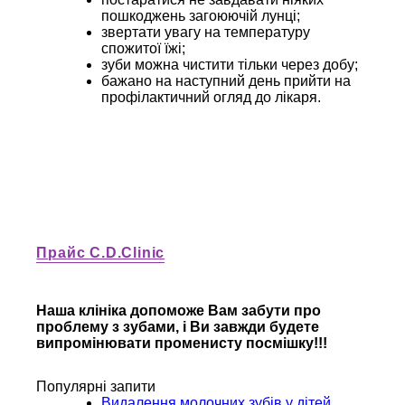
пошкоджень загоюючій лунці;
звертати увагу на температуру
спожитої їжі;
зуби можна чистити тільки через добу;
бажано на наступний день прийти на
профілактичний огляд до лікаря.
Прайс C.D.Clinic
Наша клініка допоможе Вам забути про
проблему з зубами, і Ви завжди будете
випромінювати променисту посмішку!!!
Популярні запити
Видалення молочних зубів у дітей