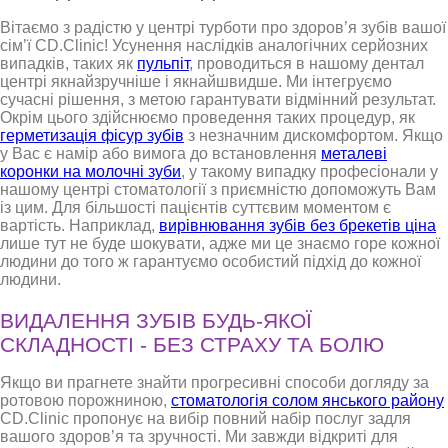
Вітаємо з радістю у центрі турботи про здоров’я зубів вашої
сім’ї CD.Clinic! Усунення наслідків аналогічних серйозних
випадків, таких як
пульпіт
, проводиться в нашому дентал
центрі якнайзручніше і якнайшвидше. Ми інтегруємо
сучасні рішення, з метою гарантувати відмінний результат.
Окрім цього здійснюємо проведення таких процедур, як
герметизація фісур зубів
з незначним дискомфортом. Якщо
у Вас є намір або вимога до встановлення
металеві
коронки на молочні зуби
, у такому випадку професіонали у
нашому центрі стоматології з приємністю допоможуть Вам
із цим. Для більшості пацієнтів суттєвим моментом є
вартість. Наприклад,
вирівнювання зубів без брекетів ціна
лише тут не буде шокувати, адже ми це знаємо горе кожної
людини до того ж гарантуємо особистий підхід до кожної
людини.
ВИДАЛЕННЯ ЗУБІВ БУДЬ-ЯКОЇ
СКЛАДНОСТІ - БЕЗ СТРАХУ ТА БОЛЮ
Якщо ви прагнете знайти прогресивні способи догляду за
ротовою порожниною,
стоматологія солом янського району
CD.Clinic пропонує на вибір повний набір послуг задля
вашого здоров’я та зручності. Ми завжди відкриті для