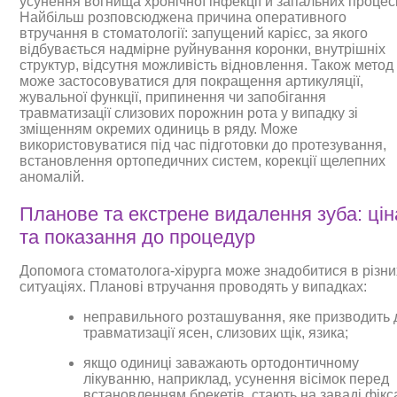
усунення вогнища хронічної інфекції й запальних процесі
Найбільш розповсюджена причина оперативного
втручання в стоматології: запущений карієс, за якого
відбувається надмірне руйнування коронки, внутрішніх
структур, відсутня можливість відновлення. Також метод
може застосовуватися для покращення артикуляції,
жувальної функції, припинення чи запобігання
травматизації слизових порожнин рота у випадку зі
зміщенням окремих одиниць в ряду. Може
використовуватися під час підготовки до протезування,
встановлення ортопедичних систем, корекції щелепних
аномалій.
Планове та екстрене видалення зуба: цін
та показання до процедур
Допомога стоматолога-хірурга може знадобитися в різни
ситуаціях. Планові втручання проводять у випадках:
неправильного розташування, яке призводить 
травматизації ясен, слизових щік, язика;
якщо одиниці заважають ортодонтичному
лікуванню, наприклад, усунення вісімок перед
встановленням брекетів, стають на заваді фікса