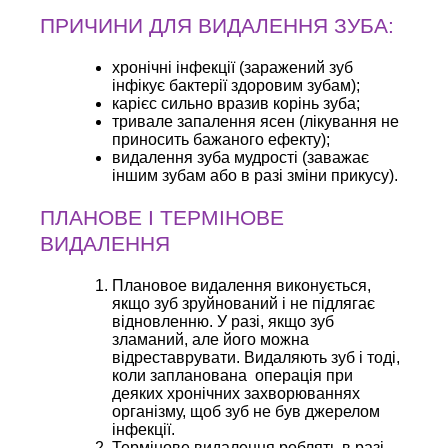
ПРИЧИНИ ДЛЯ ВИДАЛЕННЯ ЗУБА:
хронічні інфекції (заражений зуб
інфікує бактерії здоровим зубам);
карієс сильно вразив корінь зуба;
тривале запалення ясен (лікування не
приносить бажаного ефекту);
видалення зуба мудрості (заважає
іншим зубам або в разі зміни прикусу).
ПЛАНОВЕ І ТЕРМІНОВЕ
ВИДАЛЕННЯ
Плановое видалення виконується,
якщо зуб зруйнований і не підлягає
відновленню. У разі, якщо зуб
зламаний, але його можна
відреставрувати. Видаляють зуб і тоді,
коли запланована операція при
деяких хронічних захворюваннях
організму, щоб зуб не був джерелом
інфекції.
Термінове видалення роблять в разі