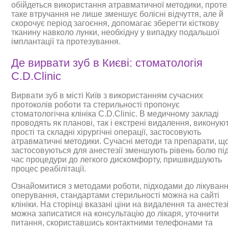
обійдеться використання атравматичної методики, проте
таке втручання не лише зменшує болісні відчуття, але й
скорочує період загоєння, допомагає зберегти кісткову
тканину навколо лунки, необхідну у випадку подальшої
імплантації та протезування.
Де вирвати зуб в Києві: стоматологія
C.D.Clinic
Вирвати зуб в місті Київ з використанням сучасних
протоколів роботи та стерильності пропонує
стоматологічна клініка C.D.Clinic. В медичному закладі
проводять як планові, так і екстрені видалення, виконую
прості та складні хірургічні операції, застосовують
атравматичні методики. Сучасні методи та препарати, щ
застосовуються для анестезії зменшують рівень болю пі
час процедури до легкого дискомфорту, пришвидшують
процес реабілітації.
Ознайомитися з методами роботи, підходами до лікуванн
оперування, стандартами стерильності можна на сайті
клініки. На сторінці вказані ціни на видалення та анестез
можна записатися на консультацію до лікаря, уточнити
питання, скориставшись контактними телефонами та