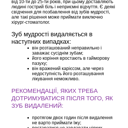
від 10-ти до 25-ти років, при цьому доставляють
людині гострий біль і неприємні відчуття. Є деякі
свідчення для позбавлення від зубів мудрості,
але такі рішення може приймати виключно
хірург-стоматолог.
Зуб мудрості видаляється в
наступних випадках:
він розташований неправильно і
заважає сусіднім зубам;
його коріння вростають в гайморову
пазуху;
він вражений карієсом, але через
недоступність його розташування
лікування неможливо.
РЕКОМЕНДАЦІЇ, ЯКИХ ТРЕБА
ДОТРИМУВАТИСЯ ПІСЛЯ ТОГО, ЯК
ЗУБ ВИДАЛЕНИЙ:
протягом двох годин після видалення
не варто приймати їжу;
постаратися не завдавати ніяких