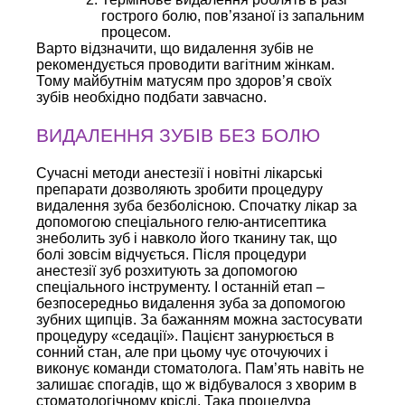
гострого болю, пов’язаної із запальним
процесом.
Варто відзначити, що видалення зубів не
рекомендується проводити вагітним жінкам.
Тому майбутнім матусям про здоров’я своїх
зубів необхідно подбати завчасно.
ВИДАЛЕННЯ ЗУБІВ БЕЗ БОЛЮ
Сучасні методи анестезії і новітні лікарські
препарати дозволяють зробити процедуру
видалення зуба безболісною. Спочатку лікар за
допомогою спеціального гелю-антисептика
знеболить зуб і навколо його тканину так, що
болі зовсім відчується. Після процедури
анестезії зуб розхитують за допомогою
спеціального інструменту. І останній етап –
безпосередньо видалення зуба за допомогою
зубних щипців.
За бажанням можна застосувати
процедуру «седації». Пацієнт занурюється в
сонний стан, але при цьому чує оточуючих і
виконує команди стоматолога. Пам’ять навіть не
залишає спогадів, що ж відбувалося з хворим в
стоматологічному кріслі. Така процедура