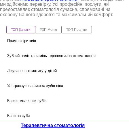
ми здійснимо перевірку. Усі професійні послуги, які
предоставляє стоматологія сучасна, спрямовані на
охорону Вашого здоров'я та максимальний комфорт.
ТОП Запити
ТОП Меню
ТОП Послуги
Прямі вініри киів
Зубний наліт та камінь терапевтична стоматологія
Лікування стоматиту у дітей
Ультразвукова чистка зубів ціна
Карієс молочних зубів
Капи на зуби
Терапевтична стоматологія
Терапевтична стоматологія
Фторування
Композитні вініри ціна
Ортопедична стоматологія