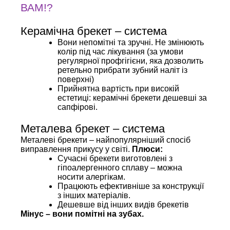
ВАМ!?
Керамічна брекет – система
Вони непомітні та зручні. Не змінюють
колір під час лікування (за умови
регулярної профгігієни, яка дозволить
ретельно прибрати зубний наліт із
поверхні)
Прийнятна вартість при високій
естетиці: керамічні брекети дешевші за
сапфірові.
Металева брекет – система
Металеві брекети – найпопулярніший спосіб
виправлення прикусу у світі.
Плюси:
Сучасні брекети виготовлені з
гіпоалергенного сплаву – можна
носити алергікам.
Працюють ефективніше за конструкції
з інших матеріалів.
Дешевше від інших видів брекетів
Мінус – вони помітні на зубах.