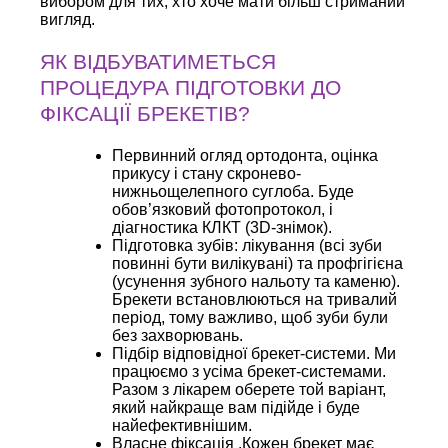
вибором для тих, хто хоче мати більш стриманий
вигляд.
ЯК ВІДБУВАТИМЕТЬСЯ
ПРОЦЕДУРА ПІДГОТОВКИ ДО
ФІКСАЦІЇ БРЕКЕТІВ?
Первинний огляд ортодонта, оцінка
прикусу і стану скронево-
нижньощелепного суглоба. Буде
обов’язковий фотопротокол, і
діагностика КЛКТ (3D-знімок).
Підготовка зубів: лікування (всі зуби
повинні бути вилікувані) та профгігієна
(усунення зубного нальоту та каменю).
Брекети встановлюються на тривалий
період, тому важливо, щоб зуби були
без захворювань.
Підбір відповідної брекет-системи. Ми
працюємо з усіма брекет-системами.
Разом з лікарем оберете той варіант,
який найкраще вам підійде і буде
найефективнішим.
Власне фіксація .Кожен брекет має