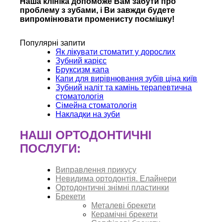
Наша клініка допоможе Вам забути про
проблему з зубами, і Ви завжди
будете
випромінювати променисту посмішку!
Популярні запити
Як лікувати стоматит у дорослих
Зубний карієс
Бруксизм капа
Капи для вирівнювання зубів ціна київ
Зубний наліт та камінь терапевтична
стоматологія
Сімейна стоматологія
Накладки на зуби
НАШІ ОРТОДОНТИЧНІ
ПОСЛУГИ:
Виправлення прикусу
Невидима ортодонтія. Елайнери
Ортодонтичні знімні пластинки
Брекети
Металеві брекети
Керамічні брекети