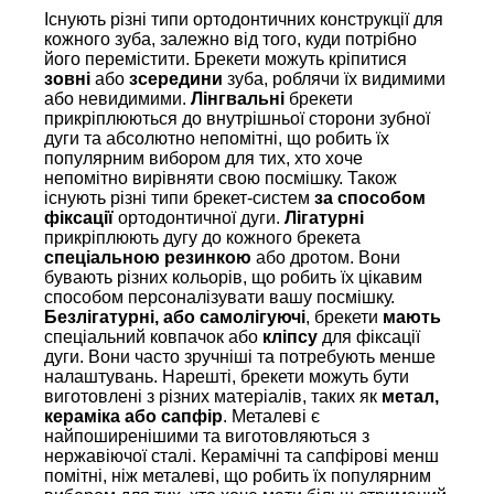
Існують різні типи ортодонтичних конструкції для
кожного зуба, залежно від того, куди потрібно
його перемістити. Брекети можуть кріпитися
зовні
або
зсередини
зуба, роблячи їх видимими
або невидимими.
Лінгвальні
брекети
прикріплюються до внутрішньої сторони зубної
дуги та абсолютно непомітні, що робить їх
популярним вибором для тих, хто хоче
непомітно вирівняти свою посмішку. Також
існують різні типи брекет-систем
за способом
фіксації
ортодонтичної дуги.
Лігатурні
прикріплюють дугу до кожного брекета
спеціальною резинкою
або дротом. Вони
бувають різних кольорів, що робить їх цікавим
способом персоналізувати вашу посмішку.
Безлігатурні, або самолігуючі
, брекети
мають
спеціальний ковпачок або
кліпсу
для фіксації
дуги. Вони часто зручніші та потребують менше
налаштувань. Нарешті, брекети можуть бути
виготовлені з різних матеріалів, таких як
метал,
кераміка або сапфір
. Металеві є
найпоширенішими та виготовляються з
нержавіючої сталі. Керамічні та сапфірові менш
помітні, ніж металеві, що робить їх популярним