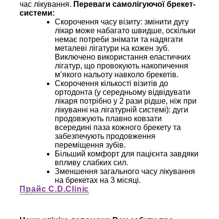
час лікування.
Переваги самолігуючої брекет-
системи:
Скорочення часу візиту: змінити дугу
лікар може набагато швидше, оскільки
немає потреби знімати та надягати
металеві лігатури на кожен зуб.
Виключено використання еластичних
лігатур, що провокують накопичення
м’якого нальоту навколо брекетів.
Скорочення кількості візитів до
ортодонта (у середньому відвідувати
лікаря потрібно у 2 рази рідше, ніж при
лікуванні на лігатурній системі): дуги
продовжують плавно ковзати
всередині паза кожного брекету та
забезпечують продовження
переміщення зубів.
Більший комфорт для пацієнта завдяки
впливу слабких сил.
Зменшення загального часу лікування
на брекетах на 3 місяці.
Прайс C.D.Clinic