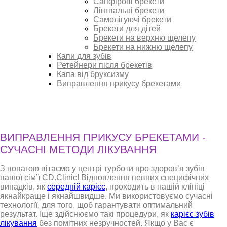
Сапфірові брекети
Лінгвальні брекети
Самолігуючі брекети
Брекети для дітей
Брекети на верхню щелепу
Брекети на нижню щелепу
Капи для зубів
Ретейнери після брекетів
Капа від бруксизму
Виправлення прикусу брекетами
ВИПРАВЛЕННЯ ПРИКУСУ БРЕКЕТАМИ -
СУЧАСНІ МЕТОДИ ЛІКУВАННЯ
З повагою вітаємо у центрі турботи про здоров’я зубів
вашої сім’ї CD.Clinic! Відновлення певних специфічних
випадків, як
середній карієс
, проходить в нашій клініці
якнайкраще і якнайшвидше. Ми використовуємо сучасні
технології, для того, щоб гарантувати оптимальний
результат. Іще здійснюємо такі процедури, як
карієс зубів
лікування
без помітних незручностей. Якщо у Вас є