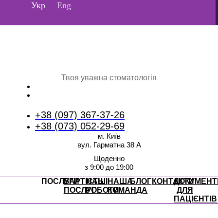
Перейти
Укр
Eng
до
вмісту
Твоя уважна стоматологія
+38 (097) 367-37-26
+38 (073) 052-29-69
м. Київ
вул. Гарматна 38 А
Щоденно
з 9:00 до 19:00
ПОСЛУГИ
ВАРТІСТЬ
НАШІ
НАША
БЛОГ
КОНТАКТИ
ДОКУМЕНТ
ПОСЛУГ
РОБОТИ
КОМАНДА
ДЛЯ
ПАЦІЄНТІВ