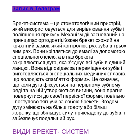
Запис в Телеграм
Брекет-система – це стоматологічний пристрій,
який використовується для вирівнювання зубів і
поліпшення прикусу. Механізм дії заснований на
принципах ортодонтії.Кожен брекет схожий на
крихітний замок, який контролює рух зуба в трьох
вимірах. Вони кріпляться до емалі за допомогою
спеціального клею, а в паз брекета
закріплюється дуга, яка з’єднує всі зуби в єдиний
ланцюг. Вона відповідає за переміщення зубів і
виготовляється зі спеціальних медичних сплавів,
що володіють «пам’яттю форми». Це означає,
що коли дуга фіксується на нерівному зубному
ряді та на ній утворюються вигини, вона прагне
повернутися до своєї первісної форми, повільно
і поступово тягнучи за собою брекети. Згодом
дугу змінюють на більш товсту або більш
жорстку, що збільшує силу, прикладену до зубів, і
забезпечує подальший рух.
ВИДИ БРЕКЕТ- СИСТЕМ