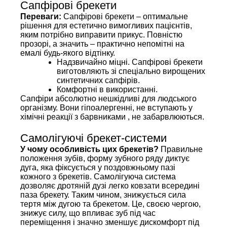
Сапфірові брекети
Переваги:
Сапфірові брекети – оптимальне
рішення для естетично вимогливих пацієнтів,
яким потрібно виправити прикус. Повністю
прозорі, а значить – практично непомітні на
емалі будь-якого відтінку.
Надзвичайно міцні. Сапфірові брекети
виготовляють зі спеціально вирощених
синтетичних сапфірів.
Комфортні в використанні.
Сапфіри абсолютно нешкідливі для людського
організму. Вони гіпоалергенні, не вступають у
хімічні реакції з барвниками , не забарвлюються.
Самолігуючі брекет-системи
У чому особливість цих брекетів?
Правильне
положення зубів, форму зубного ряду диктує
дуга, яка фіксується у поздовжньому пазі
кожного з брекетів. Самолігуюча система
дозволяє дротяній дузі легко ковзати всередині
паза брекету. Таким чином, знижується сила
тертя між дугою та брекетом. Це, своєю чергою,
знижує силу, що впливає зуб під час
переміщення і значно зменшує дискомфорт під