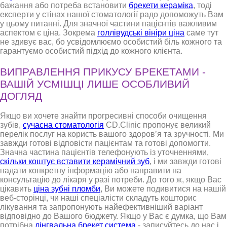
бажання або потреба встановити
брекети кераміка
, тоді
експерти у стінах нашої стоматології радо допоможуть Вам
у цьому питанні. Для значної частини пацієнтів важливим
аспектом є ціна. Зокрема
голлівудські вініри ціна
саме тут
не здивує вас, бо усвідомлюємо особистий біль кожного та
гарантуємо особистий підхід до кожного клієнта.
ВИПРАВЛЕННЯ ПРИКУСУ БРЕКЕТАМИ -
ВАШІЙ УСМІШЦІ ЛИШЕ ОСОБЛИВИЙ
ДОГЛЯД
Якщо ви хочете знайти прогресивні способи очищення
зубів,
сучасна стоматологія
CD.Clinic пропонує великий
перелік послуг на користь вашого здоров’я та зручності. Ми
завжди готові відповісти пацієнтам та готові допомогти.
Значна частина пацієнтів телефонують із уточненнями,
скільки коштує вставити керамічний зуб
, і ми завжди готові
надати конкретну інформацію або направити на
консультацію до лікаря у разі потреби. До того ж, якщо Вас
цікавить
ціна зубні пломби
, Ви можете подивитися на нашій
веб-сторінці, чи наші спеціалісти складуть кошторис
лікування та запропонують найефективніший варіант
відповідно до Вашого бюджету. Якщо у Вас є думка, що Вам
потрібна
лінгвальна брекет система
- записуйтесь до нас і