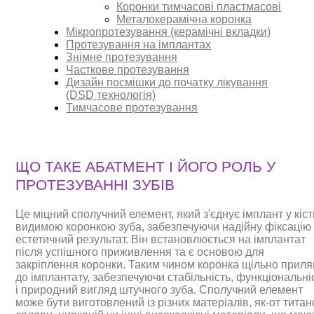
Коронки тимчасові пластмасові
Металокерамічна коронка
Мікропротезування (керамічні вкладки)
Протезування на імплантах
Знімне протезування
Часткове протезування
Дизайн посмішки до початку лікування
(DSD технологія)
Тимчасове протезування
ЩО ТАКЕ АБАТМЕНТ І ЙОГО РОЛЬ У
ПРОТЕЗУВАННІ ЗУБІВ
Це міцний сполучний елемент, який з'єднує імплант у кістц
видимою коронкою зуба, забезпечуючи надійну фіксацію
естетичний результат. Він встановлюється на імплантат
після успішного приживлення та є основою для
закріплення коронки. Таким чином коронка щільно приля
до імплантату, забезпечуючи стабільність, функціональні
і природний вигляд штучного зуба. Сполучний елемент
може бути виготовлений із різних матеріалів, як-от титан