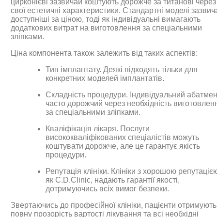
цирконієві зазвичай коштують дорожче за титанові через
свої естетичні характеристики. Стандартні моделі зазвич
доступніші за ціною, тоді як індивідуальні вимагають
додаткових витрат на виготовлення за спеціальними
зліпками.
Ціна компонента також залежить від таких аспектів:
Тип імплантату. Деякі підходять тільки для
конкретних моделей імплантатів.
Складність процедури. Індивідуальний абатме
часто дорожчий через необхідність виготовлен
за спеціальними зліпками.
Кваліфікація лікаря. Послуги
висококваліфікованих спеціалістів можуть
коштувати дорожче, але це гарантує якість
процедури.
Репутація клініки. Клініки з хорошою репутаціє
як C.D.Clinic, надають гарантії якості,
дотримуючись всіх вимог безпеки.
Звертаючись до професійної клініки, пацієнти отримують
повну прозорість вартості лікування та всі необхідні