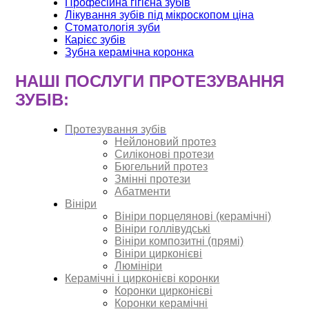
Професійна гігієна зубів
Лікування зубів під мікроскопом ціна
Стоматологія зуби
Карієс зубів
Зубна керамічна коронка
НАШІ ПОСЛУГИ ПРОТЕЗУВАННЯ
ЗУБІВ:
Протезування зубів
Нейлоновий протез
Силіконові протези
Бюгельний протез
Змінні протези
Абатменти
Вініри
Вініри порцелянові (керамічні)
Вініри голлівудські
Вініри композитні (прямі)
Вініри цирконієві
Люмініри
Керамічні і цирконієві коронки
Коронки цирконієві
Коронки керамічні