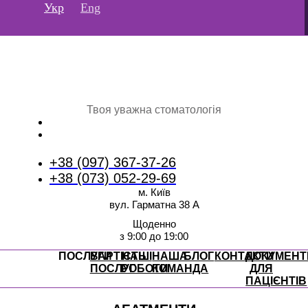
Перейти
Укр
Eng
до
вмісту
Твоя уважна стоматологія
+38 (097) 367-37-26
+38 (073) 052-29-69
м. Київ
вул. Гарматна 38 А
Щоденно
з 9:00 до 19:00
ПОСЛУГИ
ВАРТІСТЬ
НАШІ
НАША
БЛОГ
КОНТАКТИ
ДОКУМЕНТ
ПОСЛУГ
РОБОТИ
КОМАНДА
ДЛЯ
ПАЦІЄНТІВ