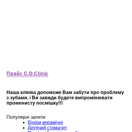
Прайс C.D.Clinic
Наша клініка допоможе Вам забути про проблему
з зубами, і Ви завжди будете випромінювати
променисту посмішку!!!
Популярні запити
Вініри керамічні
Дитячий стоматит