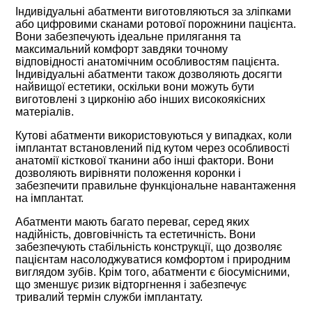
Індивідуальні абатменти виготовляються за зліпками
або цифровими сканами ротової порожнини пацієнта.
Вони забезпечують ідеальне прилягання та
максимальний комфорт завдяки точному
відповідності анатомічним особливостям пацієнта.
Індивідуальні абатменти також дозволяють досягти
найвищої естетики, оскільки вони можуть бути
виготовлені з цирконію або інших високоякісних
матеріалів.
Кутові абатменти використовуються у випадках, коли
імплантат встановлений під кутом через особливості
анатомії кісткової тканини або інші фактори. Вони
дозволяють вирівняти положення коронки і
забезпечити правильне функціональне навантаження
на імплантат.
Абатменти мають багато переваг, серед яких
надійність, довговічність та естетичність. Вони
забезпечують стабільність конструкції, що дозволяє
пацієнтам насолоджуватися комфортом і природним
виглядом зубів. Крім того, абатменти є біосумісними,
що зменшує ризик відторгнення і забезпечує
тривалий термін служби імплантату.