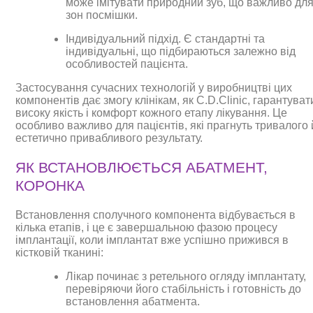
може імітувати природний зуб, що важливо дл
зон посмішки.
Індивідуальний підхід. Є стандартні та
індивідуальні, що підбираються залежно від
особливостей пацієнта.
Застосування сучасних технологій у виробництві цих
компонентів дає змогу клінікам, як C.D.Clinic, гарантуват
високу якість і комфорт кожного етапу лікування. Це
особливо важливо для пацієнтів, які прагнуть тривалого 
естетично привабливого результату.
ЯК ВСТАНОВЛЮЄТЬСЯ АБАТМЕНТ,
КОРОНКА
Встановлення сполучного компонента відбувається в
кілька етапів, і це є завершальною фазою процесу
імплантації, коли імплантат вже успішно прижився в
кістковій тканині:
Лікар починає з ретельного огляду імплантату,
перевіряючи його стабільність і готовність до
встановлення абатмента.