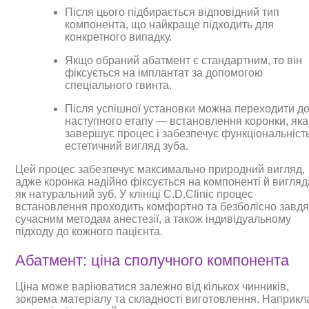
Після цього підбирається відповідний тип
компонента, що найкраще підходить для
конкретного випадку.
Якщо обраний абатмент є стандартним, то він
фіксується на імплантат за допомогою
спеціального гвинта.
Після успішної установки можна переходити д
наступного етапу — встановлення коронки, яка
завершує процес і забезпечує функціональність
естетичний вигляд зуба.
Цей процес забезпечує максимально природний вигляд,
адже коронка надійно фіксується на компоненті й вигляд
як натуральний зуб. У клініці C.D.Clinic процес
встановлення проходить комфортно та безболісно завд
сучасним методам анестезії, а також індивідуальному
підходу до кожного пацієнта.
Абатмент: ціна сполучного компонента
Ціна може варіюватися залежно від кількох чинників,
зокрема матеріалу та складності виготовлення. Наприкл