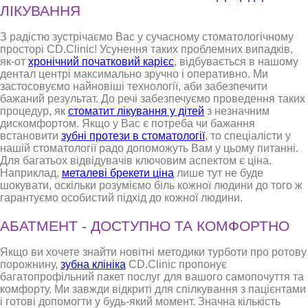
ЛІКУВАННЯ
З радістю зустрічаємо Вас у сучасному стоматологічному
просторі CD.Clinic! Усунення таких проблемних випадків,
як-от
хронічний початковий карієс
, відбувається в нашому
дентал центрі максимально зручно і оперативно. Ми
застосовуємо найновіші технології, аби забезпечити
бажаний результат. До речі забезпечуємо проведення таких
процедур, як
стоматит лікування у дітей
з незначним
дискомфортом. Якщо у Вас є потреба чи бажання
встановити
зубні протези в стоматології
, то спеціалісти у
нашій стоматології радо допоможуть Вам у цьому питанні.
Для багатьох відвідувачів ключовим аспектом є ціна.
Наприклад,
металеві брекети ціна
лише тут не буде
шокувати, оскільки розуміємо біль кожної людини до того ж
гарантуємо особистий підхід до кожної людини.
АБАТМЕНТ - ДОСТУПНО ТА КОМФОРТНО
Якщо ви хочете знайти новітні методики турботи про ротову
порожнину,
зубна клініка
CD.Clinic пропонує
багатопрофільний пакет послуг для вашого самопочуття та
комфорту. Ми завжди відкриті для спілкування з пацієнтами
і готові допомогти у будь-який момент. Значна кількість