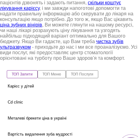
пацієнтів дзвонять і задають питання,
скільки коштує
лікування карієсу
, і ми завжди напоготові допомогти та
надати правильну інформацію або скерувати до лікаря на
консультацію якщо потрібно. До того ж, якщо Вас цікавить
ціна зубних вінірів
, Ви можете глянути на нашому ресурсі,
чи наші лікарі розрахують ціну лікування та узгодять
найбільш підходящий варіант оптимально для Вашого
бюджету. Якщо Ви гадаєте, що Вам треба
чистка зубів
ультразвуком
- приходьте до нас і ми все проаналізуємо. Усі
види послуг, які предоставляє центр стоматології
орієнтовані на турботу про Ваше здоров'я та комфорт.
ТОП Запити
ТОП Меню
ТОП Послуги
Карієс у дітей
Cd clinic
Металеві брекети ціна в україні
Вартість видалення зуба мудрості