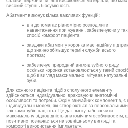
сплави, цирконій чи інші високоякісні матеріали, що маю
високий ступінь біосумісності.
Абатмент виконує кілька важливих функцій:
він допомагає рівномірно розподілити
навантаження при жуванні, забезпечуючи у та
спосіб комфорт пацієнта;
завдяки абатменту коронка має надійну підтрим
що значно збільшує термін служби всього
протеза;
забезпечує природний вигляд зубного ряду,
оскільки коронка встановлюється у такий спосіб
щоб її вигляд максимально імітував натуральні
зуби.
Для кожного пацієнта підбір сполучного елементу
здійснюється індивідуально, враховуючи анатомічні
особливості та потреби. Окрім звичайних компонентів, є
індивідуальні моделі, які створюються за персональними
зліпками зубів пацієнта. Це дає змогу забезпечити
максимальну відповідність анатомічним особливостям, 
позитивно позначається на зовнішньому вигляді та
комфорті використання імплантату.