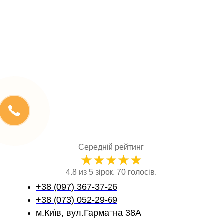
Оголення шийки зуба лікування
Фотополімерна реставрація зубів
Брекети на нижню щелепу ціна
Середній рейтинг
★
★
★
★
★
4.8 из 5 зірок. 70 голосів.
+38 (097) 367-37-26
+38 (073) 052-29-69
м.Київ, вул.Гарматна 38А