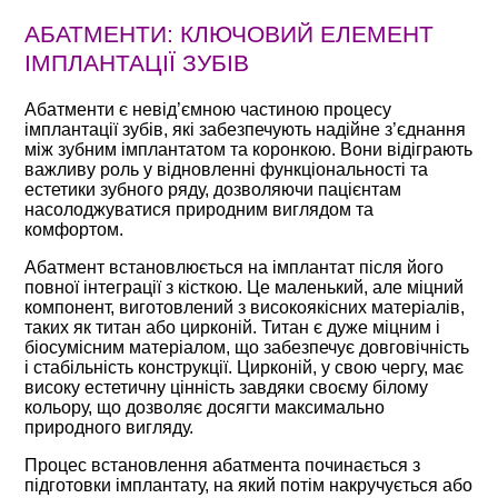
АБАТМЕНТИ: КЛЮЧОВИЙ ЕЛЕМЕНТ
ІМПЛАНТАЦІЇ ЗУБІВ
Абатменти є невід’ємною частиною процесу
імплантації зубів, які забезпечують надійне з’єднання
між зубним імплантатом та коронкою. Вони відіграють
важливу роль у відновленні функціональності та
естетики зубного ряду, дозволяючи пацієнтам
насолоджуватися природним виглядом та
комфортом.
Абатмент встановлюється на імплантат після його
повної інтеграції з кісткою. Це маленький, але міцний
компонент, виготовлений з високоякісних матеріалів,
таких як титан або цирконій. Титан є дуже міцним і
біосумісним матеріалом, що забезпечує довговічність
і стабільність конструкції. Цирконій, у свою чергу, має
високу естетичну цінність завдяки своєму білому
кольору, що дозволяє досягти максимально
природного вигляду.
Процес встановлення абатмента починається з
підготовки імплантату, на який потім накручується або