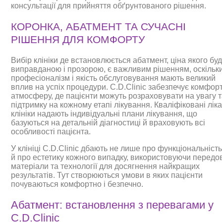
консультації для прийняття обґрунтованого рішення.
КОРОНКА, АБАТМЕНТ ТА СУЧАСНІ
РІШЕННЯ ДЛЯ КОМФОРТУ
Вибір клініки де встановлюється абатмент, ціна якого бу
виправданою і прозорою, є важливим рішенням, оскільк
професіоналізм і якість обслуговування мають великий
вплив на успіх процедури. C.D.Clinic забезпечує комфор
атмосферу, де пацієнти можуть розраховувати на увагу 
підтримку на кожному етапі лікування. Кваліфіковані ліка
клініки надають індивідуальні плани лікування, що
базуються на детальній діагностиці й враховують всі
особливості пацієнта.
У клініці C.D.Clinic дбають не лише про функціональність
й про естетику кожного випадку, використовуючи передо
матеріали та технології для досягнення найкращих
результатів. Тут створюються умови в яких пацієнти
почуваються комфортно і безпечно.
Абатмент: встановлення з перевагами у
C.D.Clinic