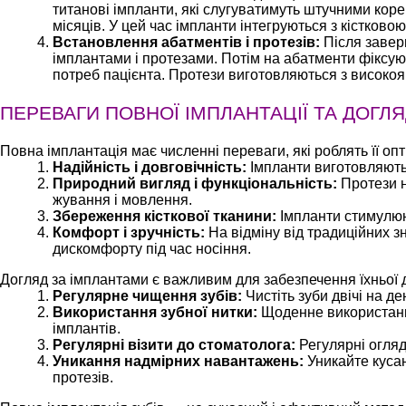
титанові імпланти, які слугуватимуть штучними корен
місяців. У цей час імпланти інтегруються з кістково
Встановлення абатментів і протезів:
Після завер
імплантами і протезами. Потім на абатменти фіксуют
потреб пацієнта. Протези виготовляються з високояк
ПЕРЕВАГИ ПОВНОЇ ІМПЛАНТАЦІЇ ТА ДОГЛ
Повна імплантація має численні переваги, які роблять її о
Надійність і довговічність:
Імпланти виготовляються
Природний вигляд і функціональність:
Протези н
жування і мовлення.
Збереження кісткової тканини:
Імпланти стимулюють
Комфорт і зручність:
На відміну від традиційних з
дискомфорту під час носіння.
Догляд за імплантами є важливим для забезпечення їхньої 
Регулярне чищення зубів:
Чистіть зуби двічі на де
Використання зубної нитки:
Щоденне використання
імплантів.
Регулярні візити до стоматолога:
Регулярні огляд
Уникання надмірних навантажень:
Уникайте кусан
протезів.