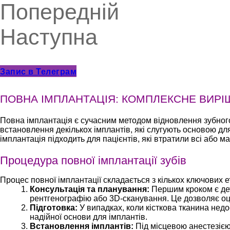
Попередній
Наступна
Запис в Телеграм
ПОВНА ІМПЛАНТАЦІЯ: КОМПЛЕКСНЕ ВИРІ
Повна імплантація є сучасним методом відновлення зубного 
встановлення декількох імплантів, які слугують основою для 
імплантація підходить для пацієнтів, які втратили всі або ма
Процедура повної імплантації зубів
Процес повної імплантації складається з кількох ключових е
Консультація та планування:
Першим кроком є дет
рентгенографію або 3D-сканування. Це дозволяє оцін
Підготовка:
У випадках, коли кісткова тканина нед
надійної основи для імплантів.
Встановлення імплантів:
Під місцевою анестезією 