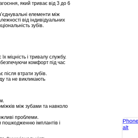
гоєння, який триває від 3 до 6
з’єднувальні елементи між
алежності від індивідуальних
ціональність зубів.
їх міцність і тривалу службу.
абезпечуючи комфорт під час
є після втрати зубів.
ду та не викликають
м.
міжків між зубами та навколо
ожливі проблеми.
Phone
ти пошкодженню імплантів і
alt