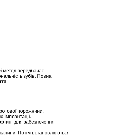
ей метод передбачає
ональність зубів. Повна
ття.
 ротової порожнини,
ю імплантації.
ліфтинг для забезпечення
 тканини. Потім встановлюються