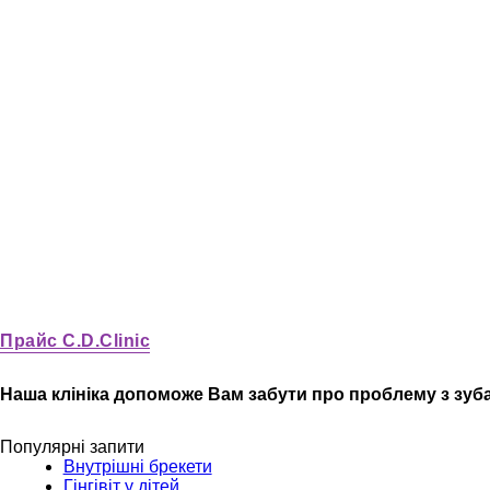
Прайс C.D.Clinic
Наша клініка допоможе Вам забути про проблему з зуб
Популярні запити
Внутрішні брекети
Гінгівіт у дітей