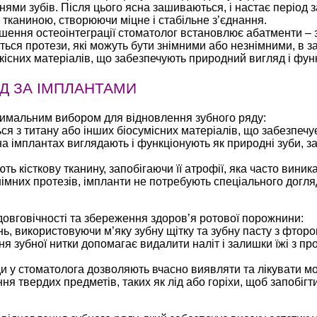
ями зубів. Після цього ясна зашиваються, і настає період за
ю тканиною, створюючи міцне і стабільне з’єднання.
шення остеоінтеграції стоматолог встановлює абатменти – 
ься протези, які можуть бути знімними або незнімними, в з
існих матеріалів, що забезпечують природний вигляд і функ
ЯД ЗА ІМПЛАНТАМИ
птимальним вибором для відновлення зубного ряду:
 з титану або інших біосумісних матеріалів, що забезпечує 
а імплантах виглядають і функціонують як природні зуби, з
 кісткову тканину, запобігаючи її атрофії, яка часто виника
німних протезів, імпланти не потребують спеціального догля
довговічності та збереження здоров’я ротової порожнини:
нь, використовуючи м’яку зубну щітку та зубну пасту з фторо
 зубної нитки допомагає видалити наліт і залишки їжі з про
и у стоматолога дозволяють вчасно виявляти та лікувати м
ня твердих предметів, таких як лід або горіхи, щоб запобіг