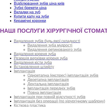
Відбілювання зубів ціна київ
Зубні брекети ціна
Вкладки на зуб
Купити капу на зуби
Керамічні коронки
НАШІ ПОСЛУГИ ХІРУРГІЧНОЇ СТОМАТ
Видалення зубів будь-якої складності
Видалення зуба мудрості
Видалення ретинованого зуба
Видалення кореня зуба
Резекція верхівки кореня зуба
Видалення кісти зуба
Встановлення штифту
Імплантація
Одноетапна (експрес) імплантація зубів
Двоетапна імплантація
Дентальна імплантація
Імплантація передніх зубів
Повна імплантація
Імплантація при повній відсутності зубів
Імплантація без операції (по хірургічному шаблону)
Кісткова пластика