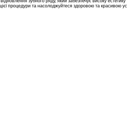
відновлення зубного ряду, який забезпечує високу естетику 
цієї процедури та насолоджуйтеся здоровою та красивою у