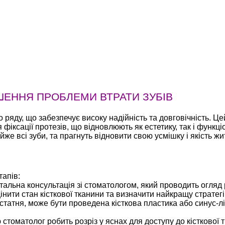
ШЕННЯ ПРОБЛЕМИ ВТРАТИ ЗУБІВ
ряду, що забезпечує високу надійність та довговічність. Ц
фіксації протезів, що відновлюють як естетику, так і функці
йже всі зуби, та прагнуть відновити свою усмішку і якість жи
тапів:
альна консультація зі стоматологом, який проводить огляд
ити стан кісткової тканини та визначити найкращу стратегі
остатня, може бути проведена кісткова пластика або синус-
стоматолог робить розріз у яснах для доступу до кісткової