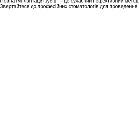
Повна імплантація зубів — це сучасний і ефективний метод 
Звертайтеся до професійних стоматологів для проведення 