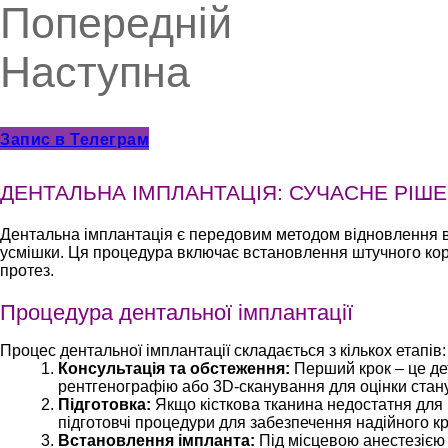
Попередній
Наступна
Запис в Телеграм
ДЕНТАЛЬНА ІМПЛАНТАЦІЯ: СУЧАСНЕ РІШЕ
Дентальна імплантація є передовим методом відновлення втр
усмішки. Ця процедура включає встановлення штучного корен
протез.
Процедура дентальної імплантації
Процес дентальної імплантації складається з кількох етапів:
Консультація та обстеження:
Перший крок – це де
рентгенографію або 3D-сканування для оцінки стану 
Підготовка:
Якщо кісткова тканина недостатня для 
підготовчі процедури для забезпечення надійного к
Встановлення імпланта:
Під місцевою анестезією 