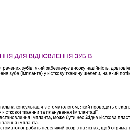
ННЯ ДЛЯ ВІДНОВЛЕННЯ ЗУБІВ
ачених зубів, який забезпечує високу надійність, довговіч
я зуба (імпланта) у кісткову тканину щелепи, на який потім
тальна консультація з стоматологом, який проводить огляд 
кісткової тканини та планування імплантації.
встановлення імпланта, може бути необхідна кісткова пласт
ріплення імпланта.
стоматолог робить невеликий розріз на яснах, щоб отримати 