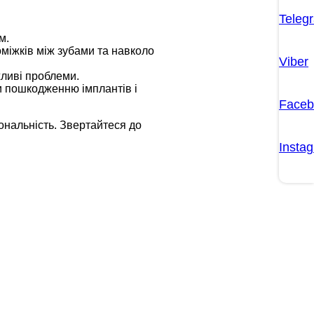
Teleg
м.
міжків між зубами та навколо
Viber
жливі проблеми.
ти пошкодженню імплантів і
Faceb
ональність. Звертайтеся до
Insta