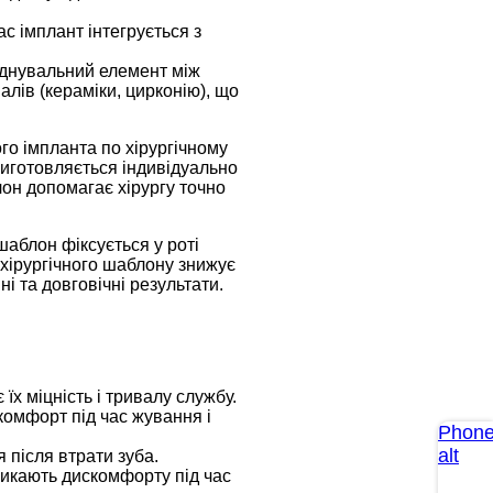
ас імплант інтегрується з
єднувальний елемент між
алів (кераміки, цирконію), що
го імпланта по хірургічному
виготовляється індивідуально
лон допомагає хірургу точно
шаблон фіксується у роті
 хірургічного шаблону знижує
і та довговічні результати.
їх міцність і тривалу службу.
комфорт під час жування і
Phone
alt
 після втрати зуба.
ликають дискомфорту під час