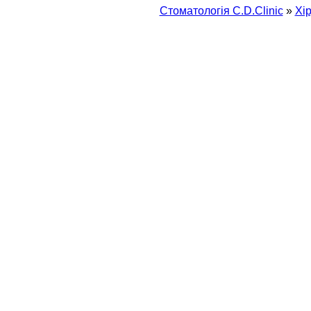
Стоматологія С.D.Clinic
»
Хiр