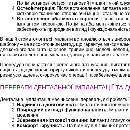
Потім встановлюється титановий імплант, який слу
Остеоінтеграція:
Після встановлення імпланта наста
кістковою тканиною, створюючи міцне і стабільне з’
Встановлення абатмента і коронки:
Після заверш
імплантом і коронкою. Потім на абатмент кріпиться п
забезпечують природний вигляд і функціональність 
В нашій стоматології всі імпланти встановлюються з цифро
шаблону – це високоточний метод, що гарантує максимальну 
для кожного пацієнта на основі тривимірної моделі щелепи
визначити положення імпланта, уникнути важливих анатоміч
Процедура починається з ретельного планування і виготовл
пацієнта, що дозволяє хірургу виконати процедуру з мінім
ризик ускладнень, скорочує час операції та забезпечує швид
ПЕРЕВАГИ ДЕНТАЛЬНОЇ ІМПЛАНТАЦІЇ ТА 
Дентальна імплантація має численні переваги, які роблять 
Надійність і довговічність:
Імпланти виготовляються
Природний вигляд і функціональність:
Імпланти 
мовлення.
Збереження кісткової тканини:
Імпланти стимулюют
Комфорт і зручність:
На відміну від знімних проте