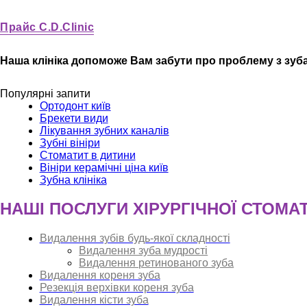
Прайс C.D.Clinic
Наша клініка допоможе Вам забути про проблему з зуб
Популярні запити
Ортодонт київ
Брекети види
Лікування зубних каналів
Зубні вініри
Стоматит в дитини
Вініри керамічні ціна київ
Зубна клініка
НАШІ ПОСЛУГИ ХІРУРГІЧНОЇ СТОМАТ
Видалення зубів будь-якої складності
Видалення зуба мудрості
Видалення ретинованого зуба
Видалення кореня зуба
Резекція верхівки кореня зуба
Видалення кісти зуба