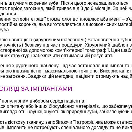
жить штучним коренем зуба. Після цього ясна зашиваються.
є період загоєння, який триває від 3 до 6 місяців. За цей ч
єднання.
ення остеоінтеграції стоматолог встановлює абатмент – з’
остійна коронка, яка виготовляється з високоякісних матері
зуба.
вою навігацією (хірургічним шаблоном ).Встановлення зубно
точність і безпеку під час процедури. Хірургічний шаблон 
, створеної за допомогою комп’ютерної томографії. Цей шаб
них структур і забезпечити оптимальний результат.
ення хірургічного шаблону. Під час встановлення імпланта 
альною інвазивністю і максимальною точністю. Використання
ке загоєння. Завдяки цій методиці пацієнти отримують надійн
ДОГЛЯД ЗА ІМПЛАНТАМИ
її популярним вибором серед пацієнтів:
 з титану або інших біосумісних матеріалів, що забезпечує 
виглядають і функціонують як природні зуби, забезпечуючи 
ь кісткову тканину, запобігаючи її атрофії, яка може статися
зів, імпланти не потребують спеціального догляду та не вик