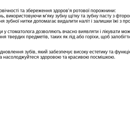
овічності та збереження здоров’я ротової порожнини:
нь, використовуючи м’яку зубну щітку та зубну пасту з фторо
 зубної нитки допомагає видалити наліт і залишки їжі з про
и у стоматолога дозволяють вчасно виявляти і лікувати мо
ня твердих предметів, таких як лід або горіхи, щоб запобіг
новлення зубів, який забезпечує високу естетику та функці
та насолоджуйтеся здоровою та красивою посмішкою.