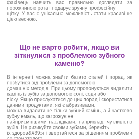
фахівець навчить вас правильно доглядати за
порожниною рота і подарує зручну професійну
щітку. У вас є унікальна можливість стати красивіше
цією весною.
Що не варто робити, якщо ви
зіткнулися з проблемою зубного
каменю?
В інтернеті можна знайти багато статей і порад, як
позбутися від проблеми за допомогою
домашніх методів. При цьому пропонується видалити
камінь із зубів за допомогою солі, соди або
піску. Якщо прислухатися до цих порад і скористатися
даними продуктами, які є абразивами,
можна видалити не тільки зубний камінь, а й частково
зубну емаль, що загрожує не
найприємнішими наслідками, наприклад, чутливістю
зубів. Не ризикуйте своїми зубами, бережіть
їх здоров&#39;я і звертайтеся за рішенням проблеми
до стоматолога.