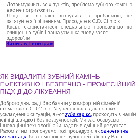
Дотримуючись всіх пунктів, проблема зубного каменю
вас не потривожить.
Якщо ви все-таки зіткнулися з проблемою, не
затягуйте з її рішенням. Приходьте в C.D. Clinic в
Києві, скористайтеся спеціальною пропозицією по
очищенню зубів і ваша усмішка знову засяє
здоров’ям!
Запис в Телеграм
ЯК ВИДАЛИТИ ЗУБНИЙ КАМІНЬ
ЕФЕКТИВНО І БЕЗПЕЧНО - ПРОФЕСІЙНИЙ
ПІДХІД ДО ЛІКУВАННЯ
Доброго дня, раді Вас бачити у комфортній сімейній
стоматології CD.Clinic! Усунення наслідків певних
ускладнених ситуацій, як-от
зуби карієс
, проходить в нашій
клініці швидко і без незручностей. Ми застосовуємо
інноваційні технології, аби надати відмінний результат.
Разом з тим пропонуємо такі процедури, як
одноетапна
імплантація
без помітних незручностей. Якщо у Вас є