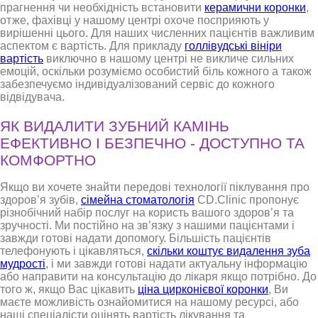
прагнення чи необхідність встановити
керамични коронки
,
отже, фахівці у нашому центрі охоче посприяють у
вирішенні цього. Для наших численних пацієнтів важливим
аспектом є вартість. Для прикладу
голлівудські вініри
вартість
виключно в нашому центрі не викличе сильних
емоцій, оскільки розуміємо особистий біль кожного а також
забезпечуємо індивідуалізований сервіс до кожного
відвідувача.
ЯК ВИДАЛИТИ ЗУБНИЙ КАМІНЬ
ЕФЕКТИВНО І БЕЗПЕЧНО - ДОСТУПНО ТА
КОМФОРТНО
Якщо ви хочете знайти передові технології піклування про
здоров’я зубів,
сімейна стоматологія
CD.Clinic пропонує
різнобічний набір послуг на користь вашого здоров’я та
зручності. Ми постійно на зв’язку з нашими пацієнтами і
завжди готові надати допомогу. Більшість пацієнтів
телефонують і цікавляться,
скільки коштує видалення зуба
мудрості
, і ми завжди готові надати актуальну інформацію
або направити на консультацію до лікаря якщо потрібно. До
того ж, якщо Вас цікавить
ціна цирконієвої коронки
, Ви
маєте можливість ознайомитися на нашому ресурсі, або
наші спеціалісти оцінять вартість лікування та