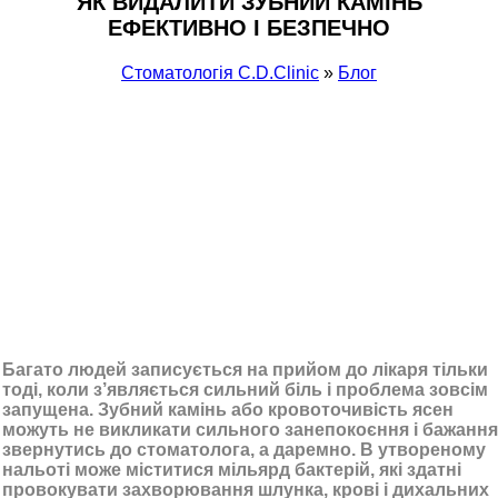
ЯК ВИДАЛИТИ ЗУБНИЙ КАМІНЬ
ЕФЕКТИВНО І БЕЗПЕЧНО
Стоматологія С.D.Clinic
»
Блог
Багато людей записується на прийом до лікаря тільки
тоді, коли з’являється сильний біль і
проблема зовсім
запущена. Зубний камінь або кровоточивість ясен
можуть не викликати сильного
занепокоєння і бажання
звернутись до стоматолога, а даремно. В утвореному
нальоті може
міститися мільярд бактерій, які здатні
провокувати захворювання шлунка, крові і дихальних