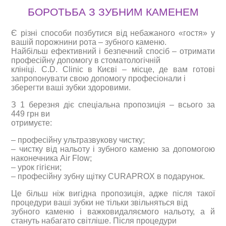
БОРОТЬБА З ЗУБНИМ КАМЕНЕМ
Є різні способи позбутися від небажаного «гостя» у
вашій порожнини рота – зубного каменю.
Найбільш ефективний і безпечний спосіб – отримати
професійну допомогу в стоматологічній
клініці. C.D. Clinic в Києві – місце, де вам готові
запропонувати свою допомогу професіонали і
зберегти ваші зубки здоровими.
З 1 березня діє спеціальна пропозиція – всього за
449 грн ви
отримуєте:
– професійну ультразвукову чистку;
– чистку від нальоту і зубного каменю за допомогою
наконечника Air Flow;
– урок гігієни;
– професійну зубну щітку CURAPROX в подарунок.
Це більш ніж вигідна пропозиція, адже після такої
процедури ваші зубки не тільки звільняться від
зубного каменю і важковидаляємого нальоту, а й
стануть набагато світліше. Після процедури