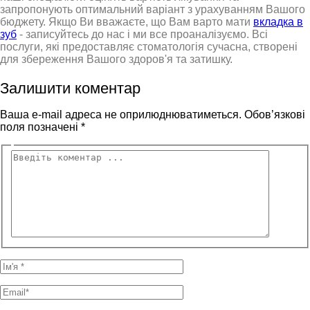
запропонують оптимальний варіант з урахуванням Вашого
бюджету. Якщо Ви вважаєте, що Вам варто мати
вкладка в
зуб
- записуйтесь до нас і ми все проаналізуємо. Всі
послуги, які предоставляє стоматологія сучасна, створені
для збереження Вашого здоров'я та затишку.
Залишити коментар
Ваша e-mail адреса не оприлюднюватиметься.
Обов’язкові
поля позначені
*
Введіть
коментар
...
Ім'я
*
Email*