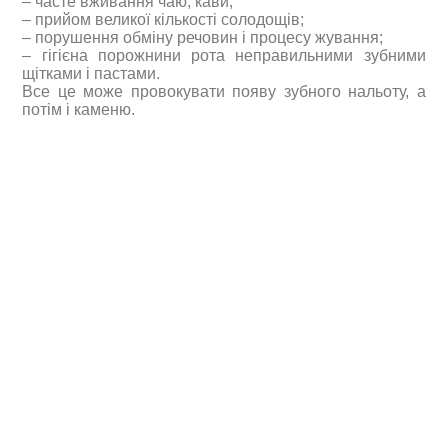
– часте вживання чаю, кави;
– прийом великої кількості солодощів;
– порушення обміну речовин і процесу жування;
– гігієна порожнини рота неправильними зубними
щітками і пастами.
Все це може провокувати появу зубного нальоту, а
потім і каменю.