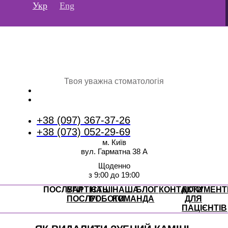
Перейти
Укр
Eng
до
вмісту
Твоя уважна стоматологія
+38 (097) 367-37-26
+38 (073) 052-29-69
м. Київ
вул. Гарматна 38 А
Щоденно
з 9:00 до 19:00
ПОСЛУГИ
ВАРТІСТЬ
НАШІ
НАША
БЛОГ
КОНТАКТИ
ДОКУМЕНТ
ПОСЛУГ
РОБОТИ
КОМАНДА
ДЛЯ
ПАЦІЄНТІВ